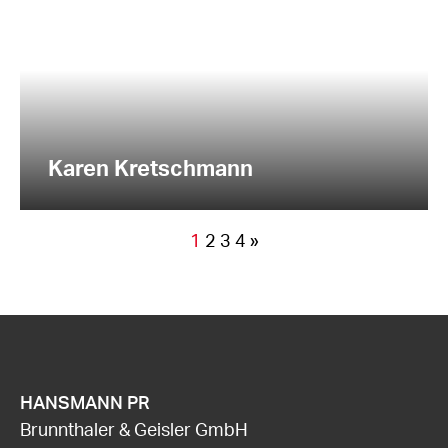
Karen Kretschmann
1
2
3
4
»
HANSMANN PR
Brunnthaler & Geisler GmbH