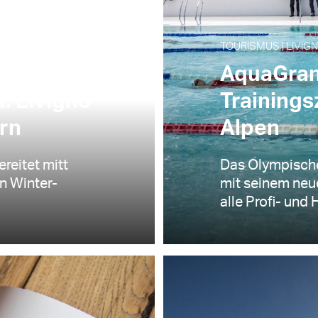
TOURISMUS | LIVIGN
AquaGran
: Livigno
Trainings
ern
Alpen
reitet mitt
Das Olympische
n Winter-
mit seinem neu
alle Profi- und 