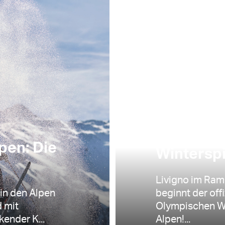
ALLGEMEIN, TOURISM
Livigno z
Jahr bis
pen: Die
Wintersp
Livigno im Ram
 in den Alpen
beginnt der off
d mit
Olympischen Wi
ender K...
Alpen!...