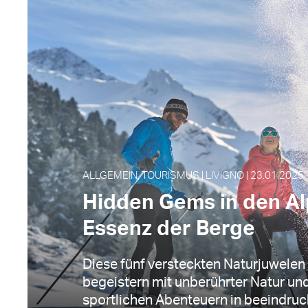
ALLGEMEIN, TOURISMUS | LIVIGNO | 23.01.2025
Hidden Gems in den Al
Essenz der Berge
Diese fünf versteckten Naturjuwelen
begeistern mit unberührter Natur un
sportlichen Abenteuern in beeindruck