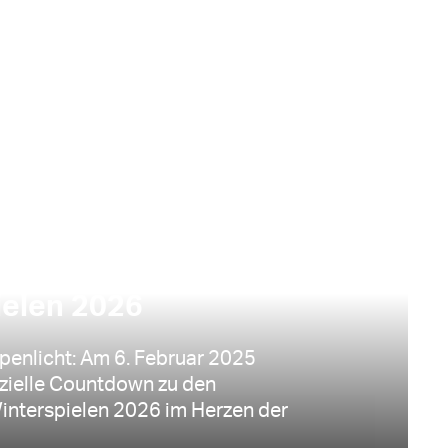
US | LIVIGNO | 20.01.2025
ählt die Tage: Noch ein
 zu den Olympischen
ielen 2026
penlicht: Am 6. Februar 2025
izielle Countdown zu den
nterspielen 2026 im Herzen der