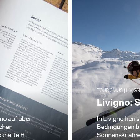
TOURISMUS | LIVIGN
Livigno: 
no auf über
In Livigno her
ichen
Bedingungen b
khafte H...
Sonnenskifahrer