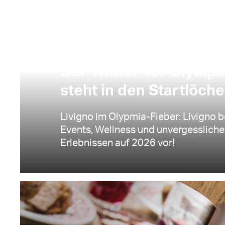
ALLGEMEIN, TOURISMUS | LIVIGNO | 30.10.2024
Der Winter vor Olympia
steht in den Startlöch
Livigno im Olypmia-Fieber: Livigno be
Events, Wellness und unvergessliche
Erlebnissen auf 2026 vor!