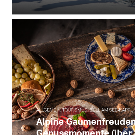
ALLGEMEIN, TOURISMUS | ZELL AM SEE‑KAPRUN
Alpine Gaumenfreuden
Genussmomente über