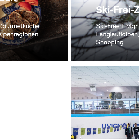
Ski-Frei-Z
 Gourmetküche
Ski-Free: Livig
 Alpenregionen
Langlaufloipen
Shopping.