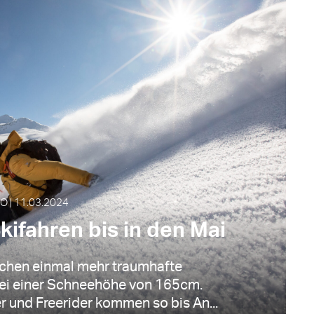
O | 11.03.2024
Skifahren bis in den Mai
rschen einmal mehr traumhafte
ei einer Schneehöhe von 165cm.
 und Freerider kommen so bis An...