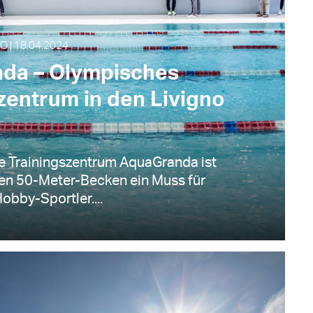
O | 18.04.2024
da – Olympisches
zentrum in den Livigno
 Trainingszentrum AquaGranda ist
en 50-Meter-Becken ein Muss für
Hobby-Sportler....