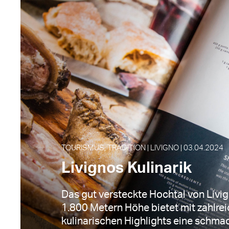
TOURISMUS, TRADITION | LIVIGNO | 03.04.2024
Livignos Kulinarik
Das gut versteckte Hochtal von Livig
1.800 Metern Höhe bietet mit zahlre
kulinarischen Highlights eine schmac