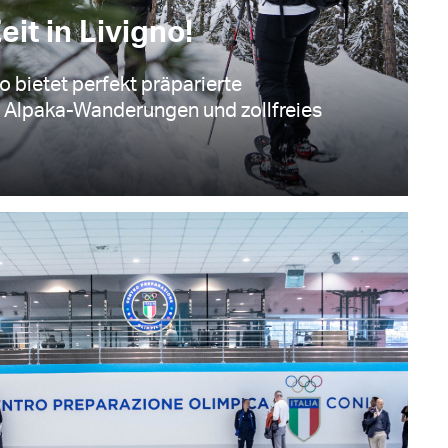
eit in Livigno!
no bietet perfekt präparierte
, Alpaka-Wanderungen und zollfreies