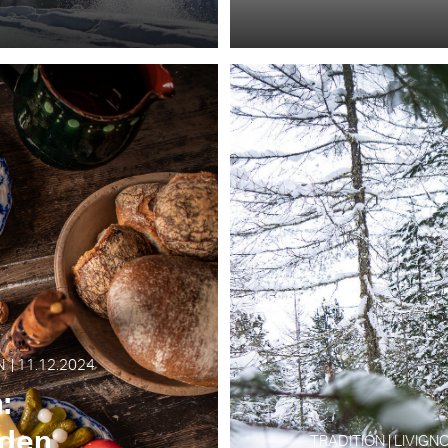
 | 11.12.2024
:
 den
TRADITION | LIVIGNO