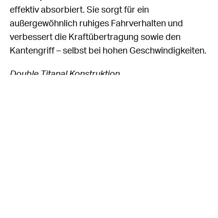
effektiv absorbiert. Sie sorgt für ein
außergewöhnlich ruhiges Fahrverhalten und
verbessert die Kraftübertragung sowie den
Kantengriff – selbst bei hohen Geschwindigkeiten.
Double Titanal Konstruktion
Die Double Titanal-Konstruktion mit ihren zwei
Titanal- Schichten garantiert Torsionssteifigkeit
und Stabilität. Das ermöglicht eine präzise
Steuerung und direkte Kraftübertragung.
Alu Frame
Abgerundet wird das technische Konzept durch
die Alu Frame-Konstruktion. Die außen liegende
Titanalschicht ist bis zum äußersten Rand des Skis
verlängert und absorbiert alle Stöße, die entlang