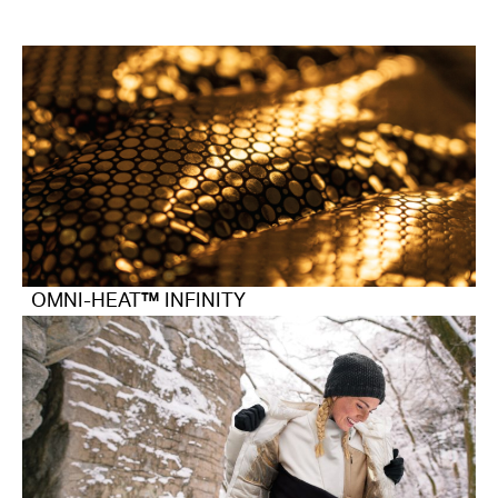
OMNI-HEAT
™
INFINITY