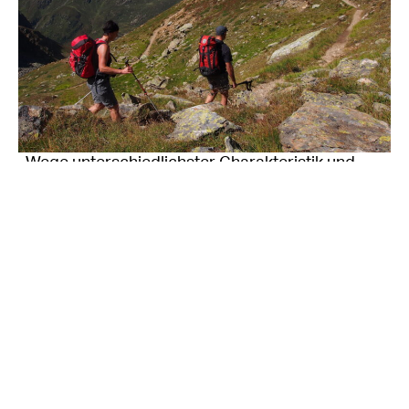
Wege unterschiedlichster Charakteristik und
faszinierende Panoramablicke begleiten
Wanderer auf dem Paznauner Höhenweg. ©
TVB Paznaun-Ischgl
Atemberaubende Panoramen, unberührte Natur
und sportliche Herausforderungen. Erfahrene
Bergsteiger schöpfen bei alpinen
Weitwanderungen aus dem Vollen. Ein
Leckerbissen für geübte Alpinisten ist die
Sellrainer Hüttenrunde
. Die Hardfacts: Sieben