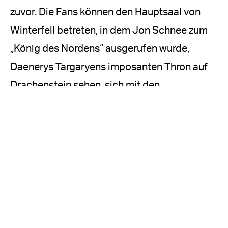
zuvor. Die Fans können den Hauptsaal von
Winterfell betreten, in dem Jon Schnee zum
„König des Nordens“ ausgerufen wurde,
Daenerys Targaryens imposanten Thron auf
Drachenstein sehen, sich mit den
unglaublichen Requisiten, Waffen und
visuellen Effekten von Game of Thrones
beschäftigen und mehr über die Fähigkeiten
und die Handwerkskunst erfahren, die dazu
beigetragen haben, die Serie auf dem
Bildschirm zum Leben zu erwecken. Die
umfassende sinnliche Erfahrung nutzt