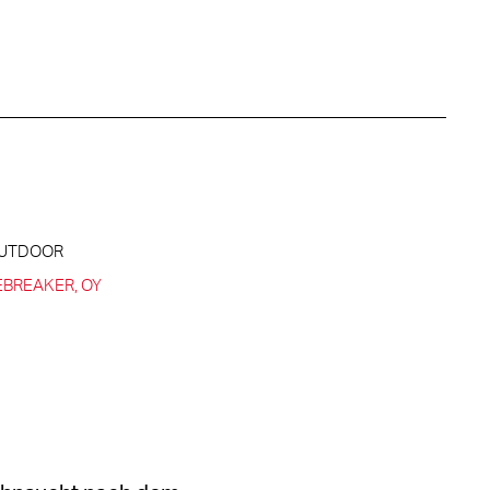
 OUTDOOR
EBREAKER
OY