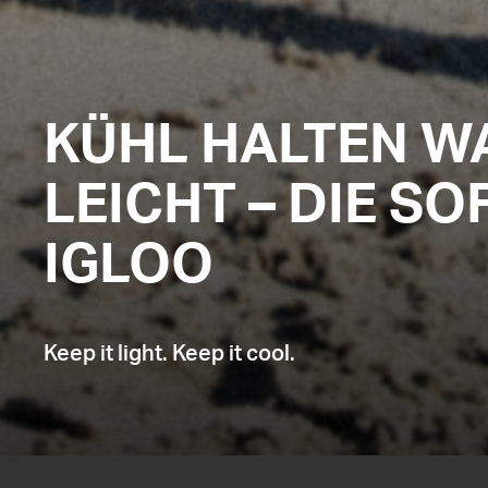
KÜHL HALTEN W
LEICHT – DIE S
IGLOO
Keep it light. Keep it cool.