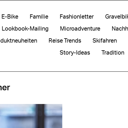
E-Bike
Familie
Fashionletter
Gravelbi
Lookbook-Mailing
Microadventure
Nachha
duktneuheiten
Reise Trends
Skifahren
Story-Ideas
Tradition
her