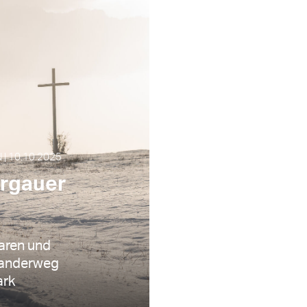
 10.10.2025
rgauer
aren und
anderweg
ark