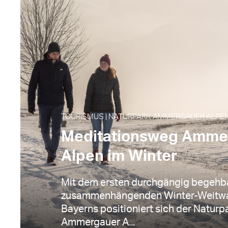
TOURISMUS | NATURPARK AMMERGAUER ALPEN |
Meditationsweg Amme
Alpen im Winter
Mit dem ersten durchgängig begehb
zusammenhängenden Winter-Weitw
Bayerns positioniert sich der Naturp
Ammergauer A...