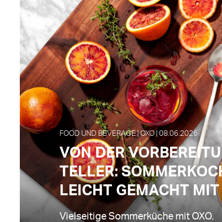
FOOD UND BEVERAGE | OXO | 08.06.2026
VON DER VORBEREIT
TELLER: SOMMERKOC
LEICHT GEMACHT MIT
Vielseitige Sommerküche mit OXO.