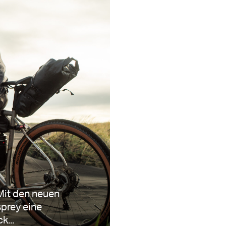
 Mit den neuen
sprey eine
k...