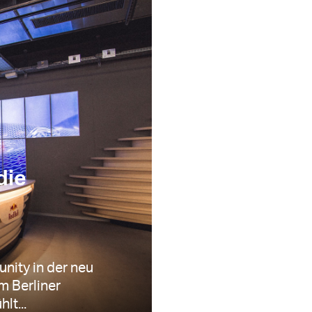
die
nity in der neu
m Berliner
lt...