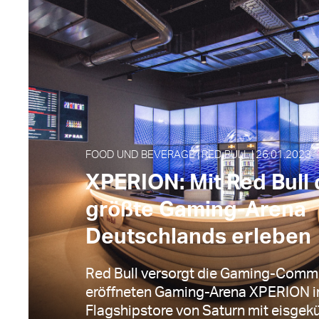
FOOD UND BEVERAGE | RED BULL | 26.01.2023
XPERION: Mit Red Bull 
größte Gaming-Arena
Deutschlands erleben
Red Bull versorgt die Gaming-Commu
eröffneten Gaming-Arena XPERION i
Flagshipstore von Saturn mit eisgeküh