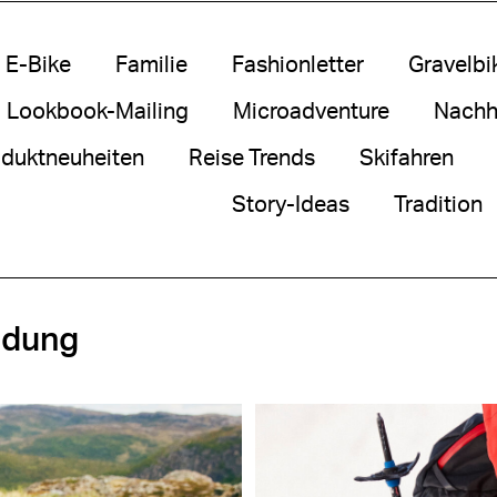
E-Bike
Familie
Fashionletter
Gravelbi
Lookbook-Mailing
Microadventure
Nachha
duktneuheiten
Reise Trends
Skifahren
Story-Ideas
Tradition
idung