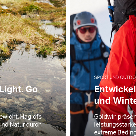
SPORT UND OUTDOOR
Light. Go
Entwickel
und Wint
ewicht: Haglöfs
Goldwin präsen
 und Natur durch
leistungsstark
extreme Beding