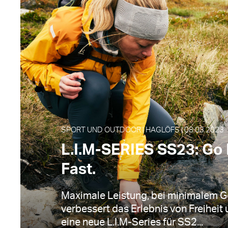
SPORT UND OUTDOOR | HAGLÖFS | 08.03.2023
L.I.M-SERIES SS23: Go 
Fast.
Maximale Leistung, bei minimalem G
verbessert das Erlebnis von Freiheit
eine neue L.I.M-Series für SS2...