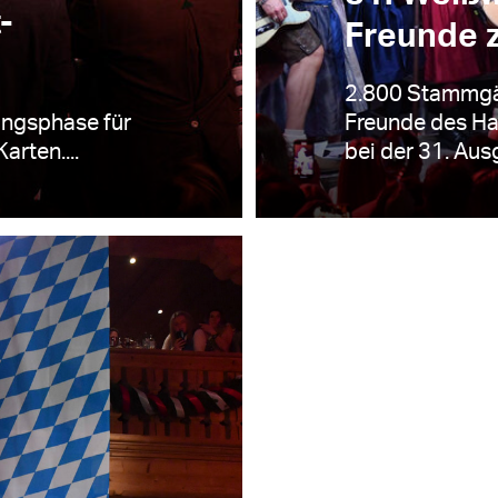
-
Freunde 
2.800 Stammgä
ungsphase für
Freunde des Ha
arten....
bei der 31. Aus