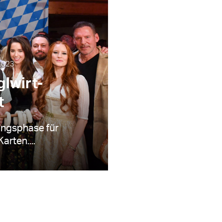
2023
glwirt-
t
ungsphase für
arten....