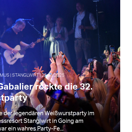
MUS | STANGLWIRT | 25.01.2025
abalier rockte die 32.
tparty
e der legendären Weißwurstparty im
ssresort Stanglwirt in Going am
ar ein wahres Party-Fe...