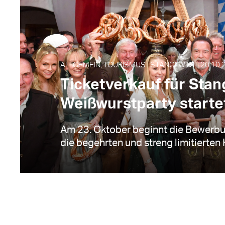
ALLGEMEIN, TOURISMUS | STANGLWIRT | 20.10.
Ticketverkauf für Stan
Weißwurstparty starte
Am 23. Oktober beginnt die Bewerb
die begehrten und streng limitierten K