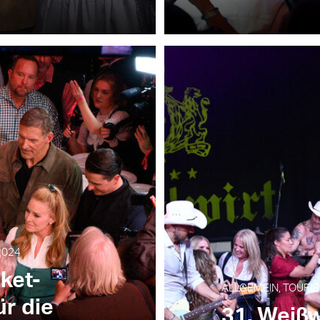
2024
cket-
ALLGEMEIN, TOURIS
ür die
31. Weiß