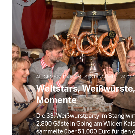
ALLGEMEIN, TOURISMUS | STANGLWIRT | 24.01.
Weltstars, Weißwürste
Momente
Die 33. Weißwurstparty im Stanglwir
2.800 Gäste in Going am Wilden Kai
sammelte über 51.000 Euro für den gu