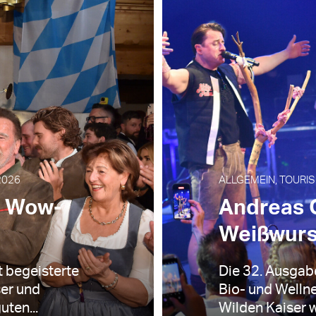
2026
ALLGEMEIN, TOURIS
, Wow-
Andreas G
Weißwurs
t begeisterte
Die 32. Ausgab
ser und
Bio- und Wellne
ten...
Wilden Kaiser w