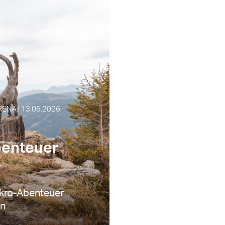
ENA | 13.05.2026
benteuer
ikro-Abenteuer
en