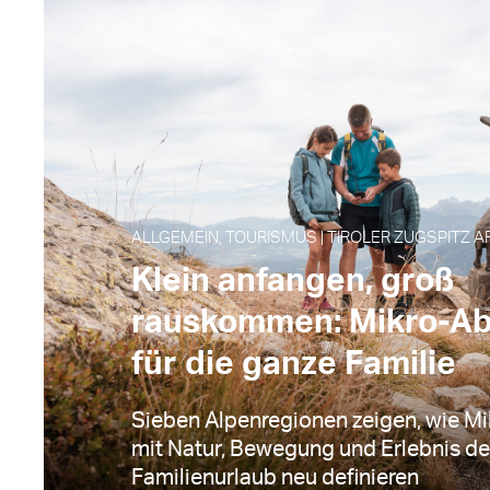
ALLGEMEIN, TOURISMUS | TIROLER ZUGSPITZ AR
Klein anfangen, groß
rauskommen: Mikro-A
für die ganze Familie
Sieben Alpenregionen zeigen, wie M
mit Natur, Bewegung und Erlebnis d
Familienurlaub neu definieren