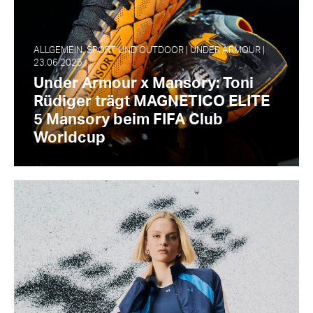
ALLGEMEIN, SPORT UND OUTDOOR | UNDER ARMOUR |
23.06.2025
Under Armour x Mansory: Toni
Rüdiger trägt MAGNETICO ELITE
5 Mansory beim FIFA Club
Worldcup