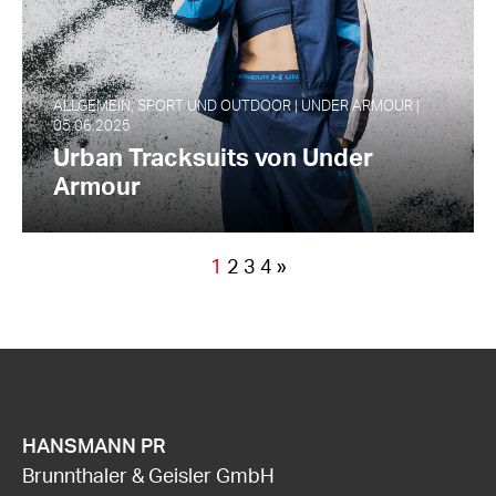
ALLGEMEIN, SPORT UND OUTDOOR | UNDER ARMOUR |
05.06.2025
Urban Tracksuits von Under
Armour
1
2
3
4
»
HANSMANN PR
Brunnthaler & Geisler GmbH