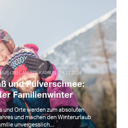
MUS | ZELL AM SEE‑KAPRUN | 18.12.2024
aß und Pulverschnee:
der Familienwinter
ps und Orte werden zum absoluten
Jahres und machen den Winterurlaub
milie unvergesslich....