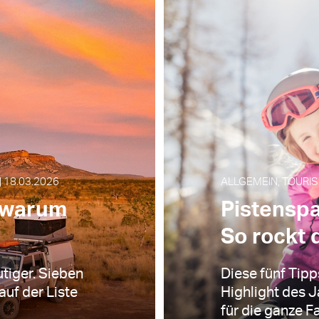
 18.03.2026
ALLGEMEIN, TOURIS
d warum
Pistensp
So rockt 
tiger. Sieben
Diese fünf Tip
auf der Liste
Highlight des 
für die ganze Fa