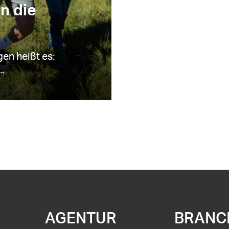
n die
en heißt es:
.
AGENTUR
BRANC