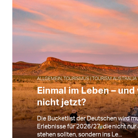
ALLGEMEIN, TOURISMUS | TOURISM AUSTRALIA |
Einmal im Leben – un
nicht jetzt?
Die Bucketlist der Deutschen wird mu
Erlebnisse für 2026/27, die nicht nur 
stehen sollten, sondern ins Le...