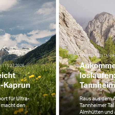
TOURISMUS | TANNH
Ankommen
 | 15.07.2026
eicht
loslaufen
e-Kaprun
Tannheim
ort für Ultra-
Raus aus dem Al
n macht den
Tannheimer Tal 
.
Almhütten und a