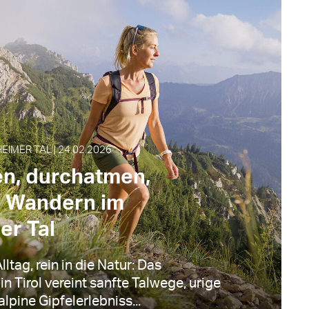
EIMER TAL | 24.02.2026
, durchatmen,
: Wandern im
er Tal
ltag, rein in die Natur: Das
in Tirol vereint sanfte Talwege, urige
lpine Gipfelerlebniss...