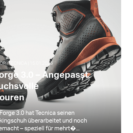
 | TECNICA | 15.01.2026
orge 3.0 – Angepasst
uchsvolle
touren
Forge 3.0 hat Tecnica seinen
kingschuh überarbeitet und noch
macht – speziell für mehrt�...