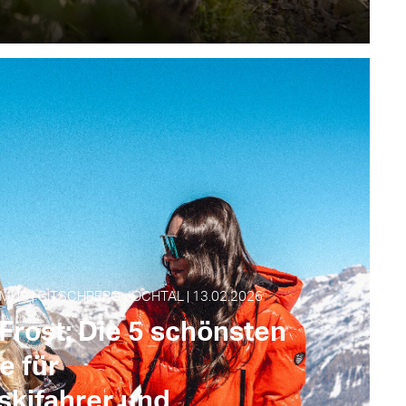
MUS | GITSCHBERG JOCHTAL | 13.02.2026
 Frost: Die 5 schönsten
e für
skifahrer und