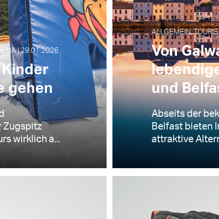
ALLGEMEIN, TOURIS
Von Galwa
ENA | 29.01.2026
 Kinder
lebendig
te gehen
und Belfa
d
Abseits der be
r Zugspitz
Belfast bieten 
s wirklich a...
attraktive Alter