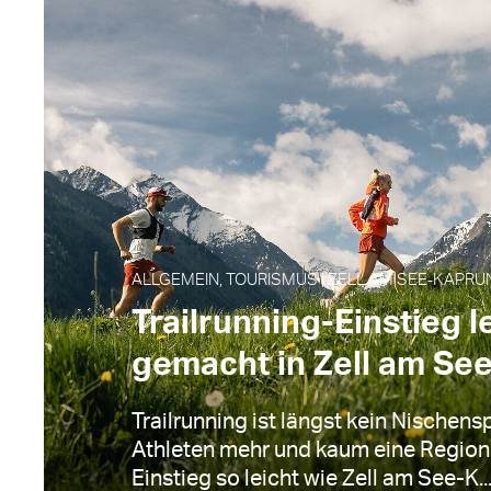
ALLGEMEIN, TOURISMUS | ZELL AM SEE‑KAPRUN
Trailrunning-Einstieg l
gemacht in Zell am Se
Trailrunning ist längst kein Nischensp
Athleten mehr und kaum eine Regio
Einstieg so leicht wie Zell am See-K..