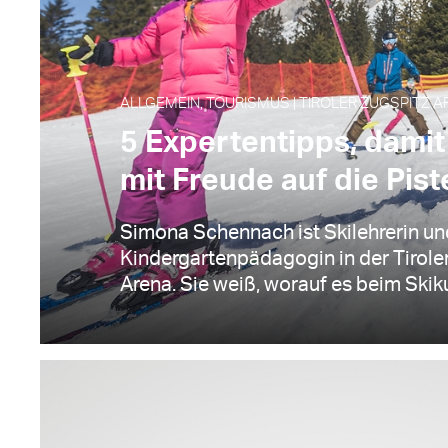
ALLGEMEIN, TOURISMUS | TIROLER ZUGSPITZ AR
5 Expertentipps, damit
mit Freude auf die Pis
Simona Schennach ist Skilehrerin un
Kindergartenpädagogin in der Tirole
Arena. Sie weiß, worauf es beim Skikur