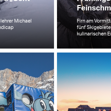
Feinsch
kilehrer Michael
Firn am Vormit
ndicap
fünf Skigebiet
kulinarischen E