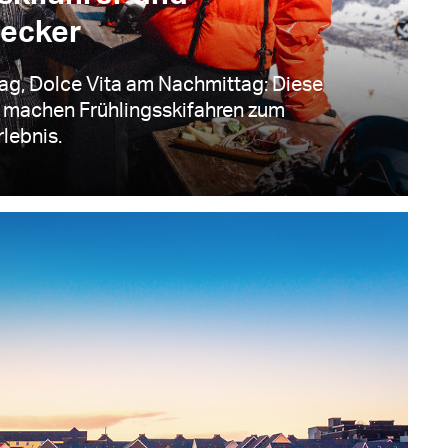
mecker
tag, Dolce Vita am Nachmittag: Diese
e machen Frühlingsskifahren zum
rlebnis.