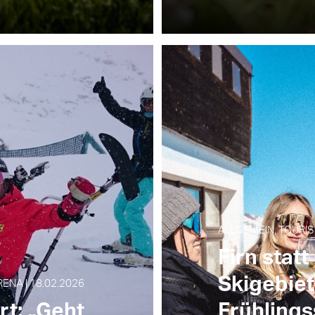
ALLGEMEIN, TOURIS
Firn statt
Skigebiet
ENA | 18.02.2026
rt: „Geht
Frühlings