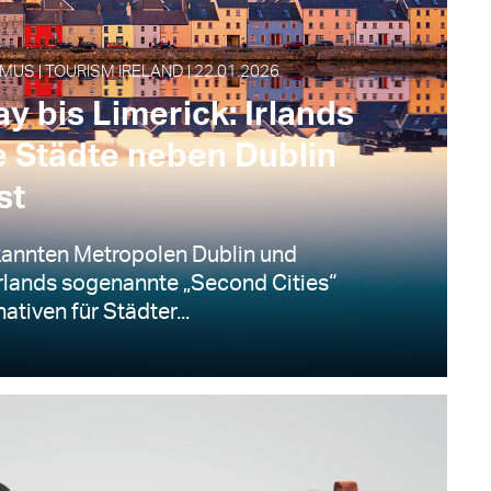
MUS | TOURISM IRELAND | 22.01.2026
y bis Limerick: Irlands
e Städte neben Dublin
st
kannten Metropolen Dublin und
Irlands sogenannte „Second Cities“
nativen für Städter...