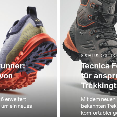
SPORT UND OUTDOOR
runner:
Tecnica F
 von
für anspr
Trekking
6 erweitert
Mit dem neuen 
n um ein neues
bekannten Trek
komfortabler ge