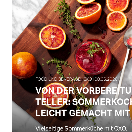
FOOD UND BEVERAGE | OXO | 08.06.2026
VON DER VORBEREIT
TELLER: SOMMERKOC
LEICHT GEMACHT MIT
Vielseitige Sommerküche mit OXO.