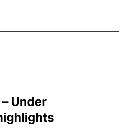
 – Under
ighlights