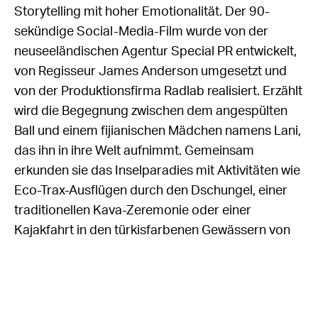
Storytelling mit hoher Emotionalität. Der 90-
sekündige Social-Media-Film wurde von der
neuseeländischen Agentur Special PR entwickelt,
von Regisseur James Anderson umgesetzt und
von der Produktionsfirma Radlab realisiert. Erzählt
wird die Begegnung zwischen dem angespülten
Ball und einem fijianischen Mädchen namens Lani,
das ihn in ihre Welt aufnimmt. Gemeinsam
erkunden sie das Inselparadies mit Aktivitäten wie
Eco-Trax-Ausflügen durch den Dschungel, einer
traditionellen Kava-Zeremonie oder einer
Kajakfahrt in den türkisfarbenen Gewässern von
Vanuabua. „Die Kampagne ist eine Hommage an
einen ikonischen Filmcharakter – aber vor allem
ein Statement für Fiji als Drehort und emotionales
Sehnsuchtsziel“, erklärt Brent Hill, CEO von