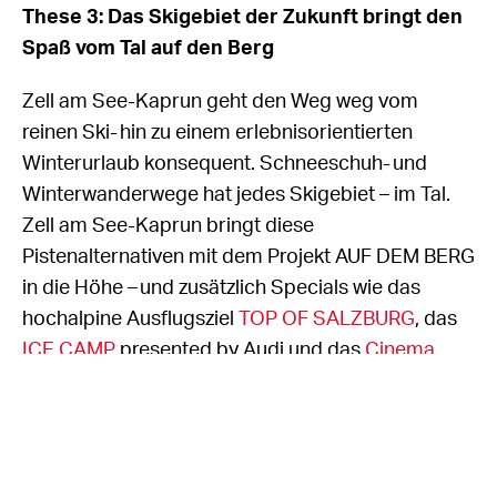
These 3: Das Skigebiet der Zukunft bringt den
Spaß vom Tal auf den Berg
Zell am See-Kaprun geht den Weg weg vom
reinen Ski- hin zu einem erlebnisorientierten
Winterurlaub konsequent. Schneeschuh- und
Winterwanderwege hat jedes Skigebiet – im Tal.
Zell am See-Kaprun bringt diese
Pistenalternativen mit dem Projekt AUF DEM BERG
in die Höhe – und zusätzlich Specials wie das
hochalpine Ausflugsziel
TOP OF SALZBURG
, das
ICE CAMP
presented by Audi und das
Cinema
3000
am Kitzsteinhorn. Action nicht nur im Tal auf,
sondern auch auf dem Berg – dieses
Alleinstellungsmerkmal macht Zell am See-
Kaprun zum Leuchtturmprojekt in puncto