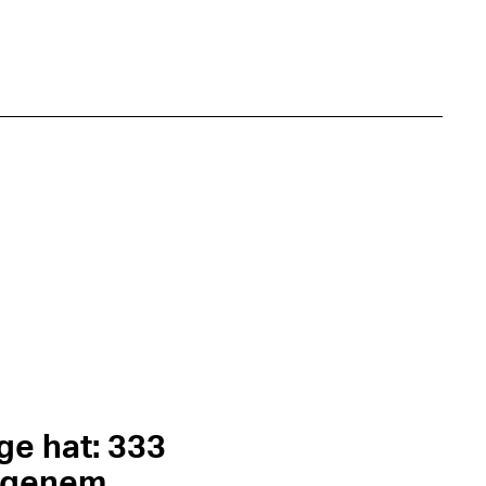
age hat: 333
eigenem