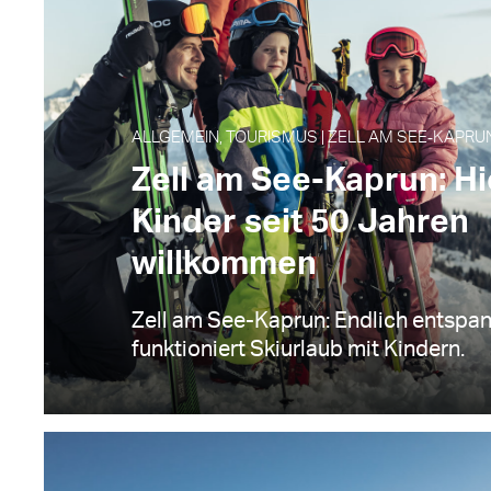
ALLGEMEIN, TOURISMUS | ZELL AM SEE‑KAPRUN
Zell am See-Kaprun: Hi
Kinder seit 50 Jahren
willkommen
Zell am See-Kaprun: Endlich entspan
funktioniert Skiurlaub mit Kindern.