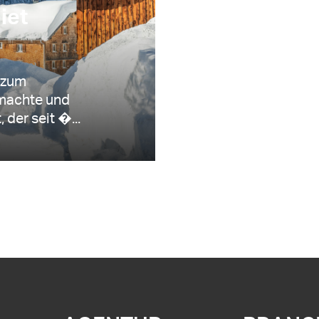
iet
 zum
 machte und
 der seit �...