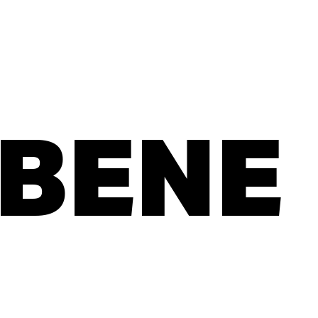
 BENE
R