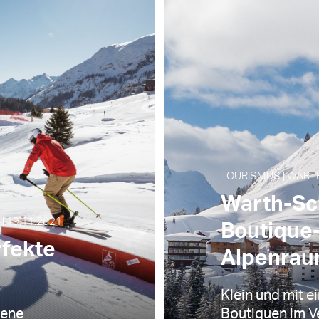
TOURISMUS | WART
Warth-Sc
 19.11.2021
Boutique-
rfekte
Alpenra
Klein und mit 
gene
Boutiquen im Ve