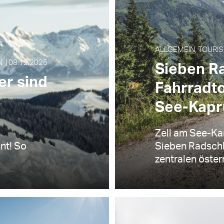
ALLGEMEIN, TOURIS
 | 08.12.2025
Sieben R
er sind
Fahrradto
See-Kapr
Zell am See-Ka
nt! So
Sieben Radschl
zentralen öster