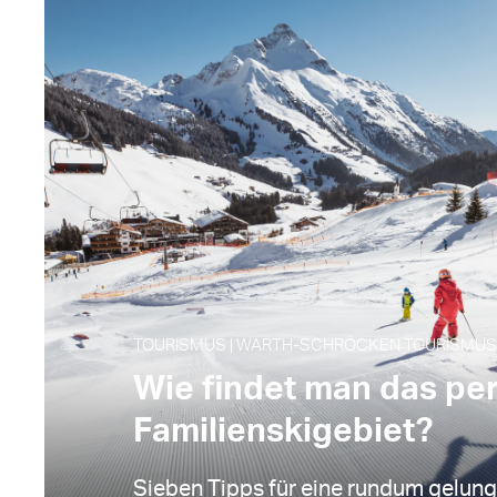
TOURISMUS | WARTH-SCHRÖCKEN TOURISMUS |
Wie findet man das pe
Familienskigebiet?
Sieben Tipps für eine rundum gelun