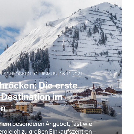
H-SCHRÖCKEN TOURISMUS | 16.11.2021
hröcken: Die erste
Destination im
um
einem besonderen Angebot, fast wie
rgleich zu großen Einkaufszentren –