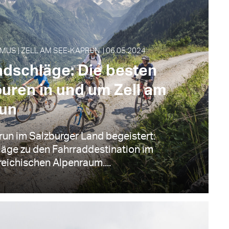
MUS | ZELL AM SEE‑KAPRUN | 06.05.2024
adschläge: Die besten
uren in und um Zell am
un
run im Salzburger Land begeistert:
äge zu den Fahrraddestination im
reichischen Alpenraum....