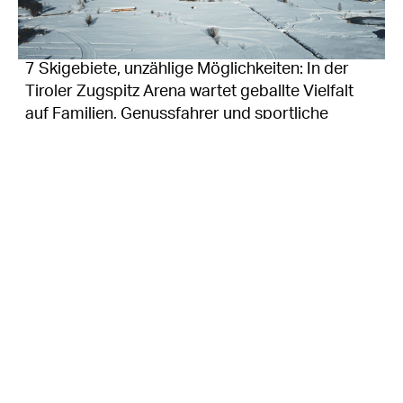
7 Skigebiete, unzählige Möglichkeiten: In der
Tiroler Zugspitz Arena wartet geballte Vielfalt
auf Familien, Genussfahrer und sportliche
Skifans.
© Tiroler Zugspitz Arena / Roastmedia
Da glänzen (nicht nur) Kinderaugen
Familien sind in der gesamten Tiroler Zugspitz
Arena willkommen. Drei der sieben Skigebiete, die
Ehrwalder Alm, die Ehrwalder Wettersteinbahnen
und Berwang-Bichlbach, tragen das Tiroler
Gütesiegel für Familienskigebiete. Hier sorgen
kindgerechte Pisten, erfahrene Skischulen und