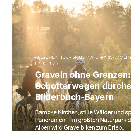
ALLGEMEIN, TOURISMUS | NATURPARK AMMERG
07.05.2025
Graveln ohne Grenzen:
Schotterwegen durch
Bilderbuch-Bayern
Barocke Kirchen, stille Wälder und s
Panoramen – im größten Naturpark d
Alpen wird Gravelbiken zum Erleb...