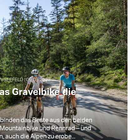
N SEEFELD | 09.05.2022
as Gravelbike die
rbinden das Beste aus den beiden
Mountainbike und Rennrad – und
n, auch die Alpen zu erobe...