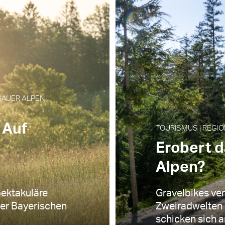
AUER ALPEN |
 Auf
TOURISMUS | REGIO
s
Erobert d
Alpen?
pektakuläre
Gravelbikes ve
er Bayerischen
Zweiradwelten 
schicken sich a