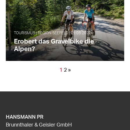
TOURISMUS | REGION SEEFELD | 09.05.2022
Erobert das Gravelbike die
Alpen?
1
2
»
HANSMANN PR
Brunnthaler & Geisler GmbH