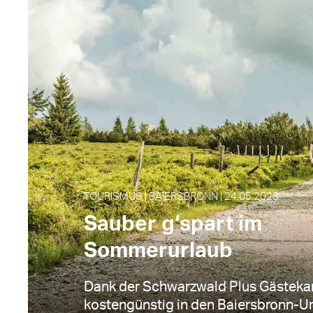
TOURISMUS | BAIERSBRONN | 24.05.2023
Sauber g‘spart im
Sommerurlaub
Dank der Schwarzwald Plus Gästeka
kostengünstig in den Baiersbronn-U