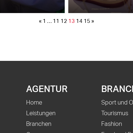
«
1
…
11
12
13
14
15
»
AGENTUR
BRANC
Home
Sport und 
Leistungen
Tourismus
Branchen
Fashion