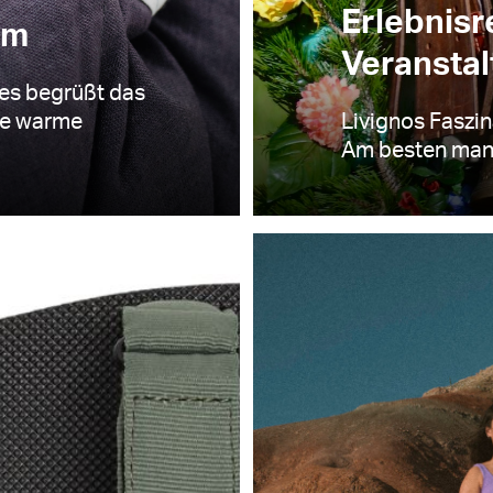
Erlebnisr
om
Veranstal
hes begrüßt das
ie warme
Livignos Faszin
Am besten man 