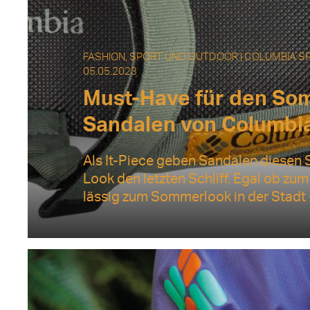
FASHION, SPORT UND OUTDOOR | COLUMBIA S
05.05.2023
Must-Have für den So
Sandalen von Columbi
Als It-Piece geben Sandalen diese
Look den letzten Schliff. Egal ob zu
lässig zum Sommerlook in der Stadt 