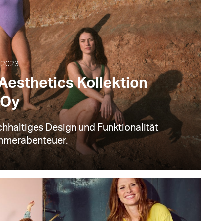
3.2023
Aesthetics Kollektion
 Oy
chhaltiges Design und Funktionalität
ommerabenteuer.