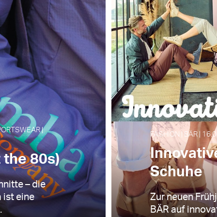
PORTSWEAR |
FASHION | BÄR | 16.
Innovativ
 the 80s)
Schuhe
nitte – die
ist eine
Zur neuen Früh
.
BÄR auf innovat