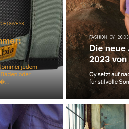
PORTSWEAR |
FASHION | OY | 28.0
mmer:
Die neue 
a
2023 von
n Sommer jedem
m Baden oder
Oy setzt auf na
�...
für stilvolle S