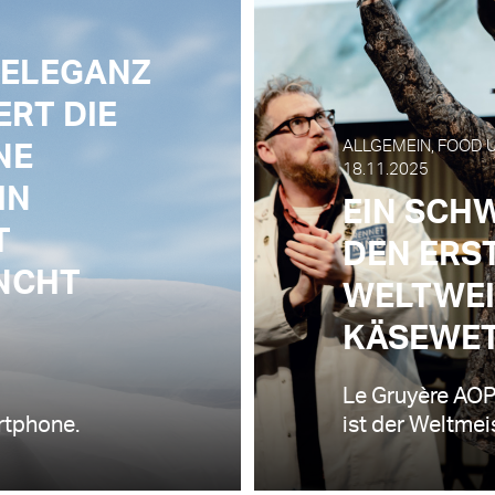
 ELEGANZ
ERT DIE
ALLGEMEIN, FOOD U
NE
18.11.2025
IN
EIN SCH
T
DEN ERS
NCHT
WELTWEI
KÄSEWE
Le Gruyère AOP
rtphone.
ist der Weltme