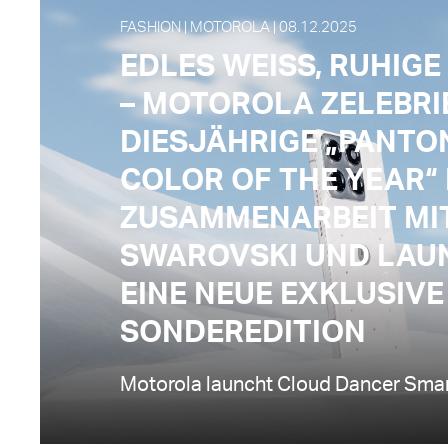
FASHION | MOTOROLA | 08.12.2025
EDLES WEISS, RUHIGE
– MOTOROLA ZELEBRI
DIESJÄHRIGE „PANTO
COLOR OF THE YEAR“ 
ZUSAMMENARBEIT MI
SWAROVSKI UND LAU
EINE NEUE EXKLUSIVE
SONDEREDITION
Motorola launcht Cloud Dancer Sma