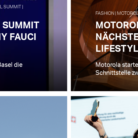
L SUMMIT |
FASHION | MOTOROLA
L SUMMIT
MOTOROL
NY FAUCI
NÄCHSTE
LIFESTY
Basel die
Motorola start
Schnittstelle z