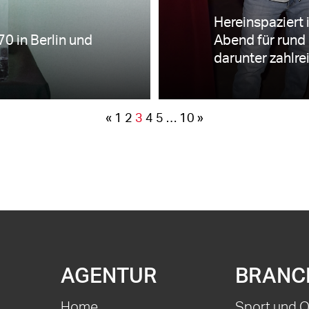
Hereinspaziert
0 in Berlin und
Abend für rund 
darunter zahlre
«
1
2
3
4
5
…
10
»
AGENTUR
BRANC
Home
Sport und 