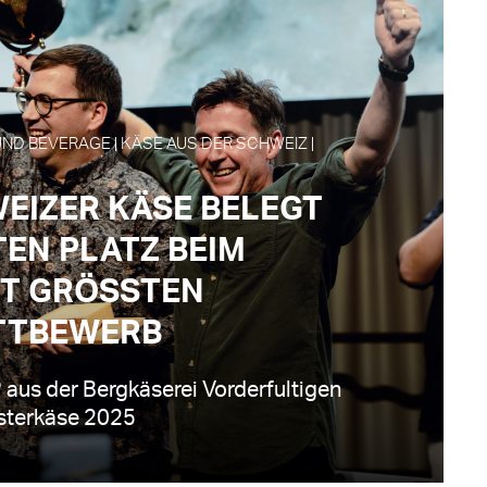
ND BEVERAGE | KÄSE AUS DER SCHWEIZ |
WEIZER KÄSE BELEGT
TEN PLATZ BEIM
T GRÖSSTEN
TTBEWERB
 aus der Bergkäserei Vorderfultigen
isterkäse 2025