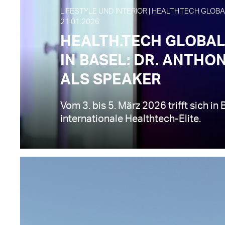
LIFESTYLE UND INTERIOR | HEALTH.TECH GLOBA
21.01.2026
HEALTH.TECH GLOBA
IN BASEL: DR. ANTHO
ALS SPEAKER
Vom 3. bis 5. März 2026 trifft sich in 
internationale Healthtech-Elite.