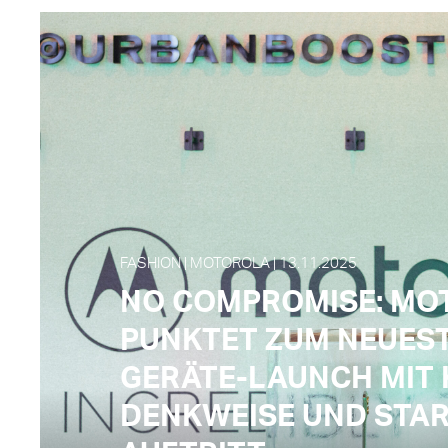
FASHION | MOTOROLA | 13.11.2025
NO COMPROMISE: MO
PUNKTET ZUM NEUES
GERÄTE-LAUNCH MIT
DENKWEISE UND STA