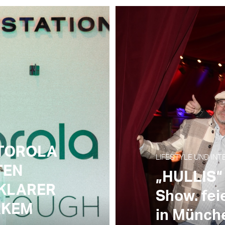
TOROLA
LIFESTYLE UND INTER
TEN
„HULLIS“ 
 KLARER
Show. fei
RKEM
in Münch