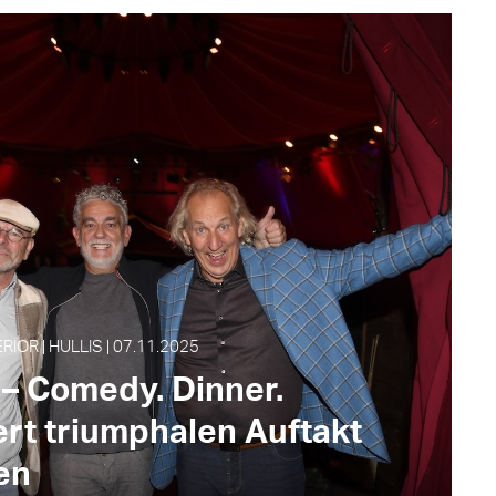
IOR | HULLIS | 07.11.2025
– Comedy. Dinner.
ert triumphalen Auftakt
en