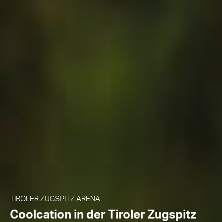
ZELL AM SEE‑KAPRUN
Vom Badesee aufs Gletschereis: In
Zell am See-Kaprun dreht sich alles