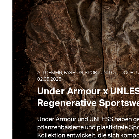
ALLGEMEIN, FASHION, SPORT UND OUTDOOR | 
02.05.2025
Under Armour x UNLES
Regenerative Sportsw
Under Armour und UNLESS haben g
pflanzenbasierte und plastikfreie Sp
Kollektion entwickelt, die sich kompos