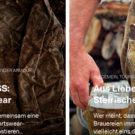
UNDER ARMOUR |
ALLGEMEIN, TOURIS
S:
Aus Liebe
ear
Steirisch
emeinsam eine
Wer meint, dass
ortswear-
Brauereien imme
tieren...
vielleicht eins d