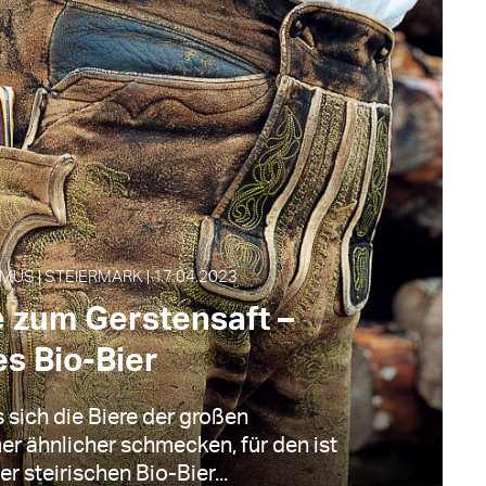
MUS | STEIERMARK | 17.04.2023
 zum Gerstensaft –
es Bio-Bier
 sich die Biere der großen
r ähnlicher schmecken, für den ist
er steirischen Bio-Bier...