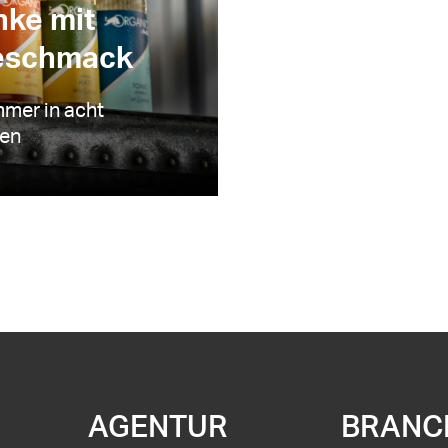
nke mit
eschmack
mmer in acht
gen
AGENTUR
BRANC