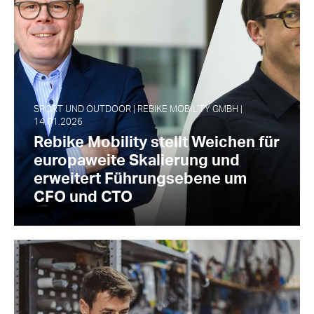
SPORT UND OUTDOOR | REBIKE MOBILITY GMBH |
14.01.2026
Rebike Mobility stellt Weichen für
europaweite Skalierung und
erweitert Führungsebene um
CFO und CTO