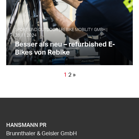
SPORT UND OUTDOOR | REBIKE MOBILITY GMBH |
28.11.2024
Besser als neu – refurbished E-
Bikes von Rebike
1
2
»
HANSMANN PR
Brunnthaler & Geisler GmbH