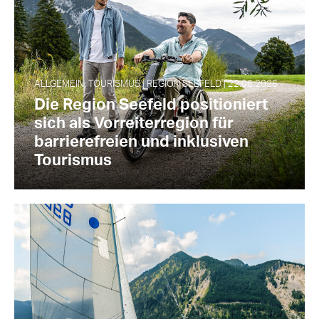
ALLGEMEIN, TOURISMUS | REGION SEEFELD | 22.06.2026
Die Region Seefeld positioniert
sich als Vorreiterregion für
barrierefreien und inklusiven
Tourismus