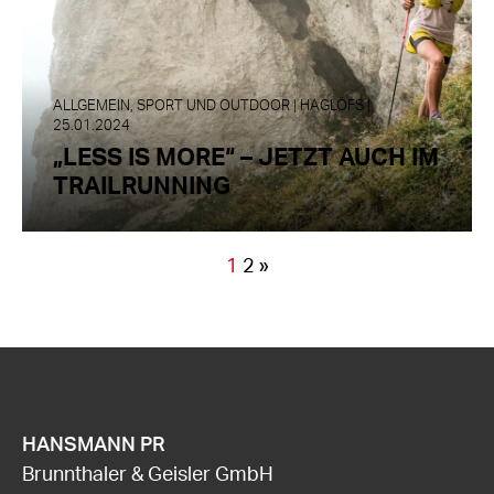
ALLGEMEIN, SPORT UND OUTDOOR | HAGLÖFS |
25.01.2024
„LESS IS MORE“ – JETZT AUCH IM
TRAILRUNNING
1
2
»
HANSMANN PR
Brunnthaler & Geisler GmbH