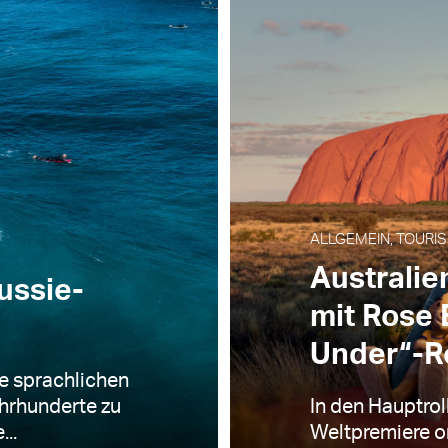
ALLGEMEIN, TOURIS
Australie
ussie-
mit Rose
Under“-
e sprachlichen
ahrhunderte zu
In den Hauptrol
..
Weltpremiere o