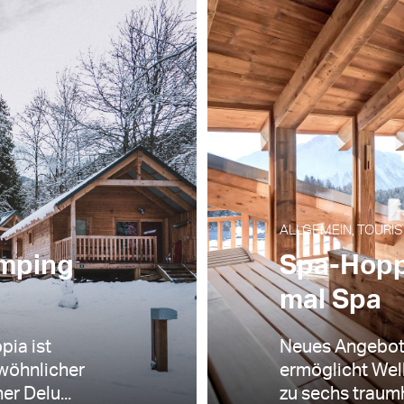
ALLGEMEIN, TOURIS
amping
Spa-Hoppi
mal Spa
pia ist
Neues Angebot:
wöhnlicher
ermöglicht Wel
er Delu...
zu sechs traumh