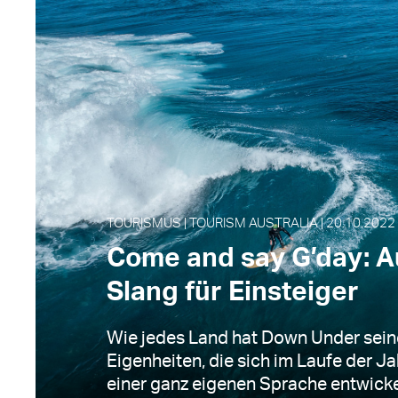
TOURISMUS | TOURISM AUSTRALIA | 20.10.2022
Come and say G’day: A
Slang für Einsteiger
Wie jedes Land hat Down Under sein
Eigenheiten, die sich im Laufe der J
einer ganz eigenen Sprache entwicke.