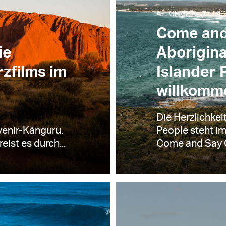
ALLGEMEIN, TOURIS
Come and
ie
Aborigina
zfilms im
Islander
willkomm
Die Herzlichkei
venir-Känguru.
People steht i
eist es durch...
Come and Say G’