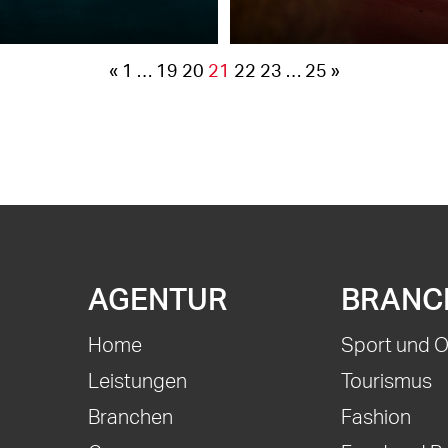
«
1
…
19
20
21
22
23
…
25
»
AGENTUR
BRANC
Home
Sport und 
Leistungen
Tourismus
Branchen
Fashion