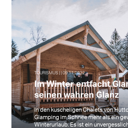
TOURISMUS | | 09.11.2022
Im Winter entfacht Gl
seinen wahren Glanz
In den kuscheligen Chalets von Hutto
Glamping im Schnee mehr als ein ge
Winterurlaub. Es ist ein unvergesslich