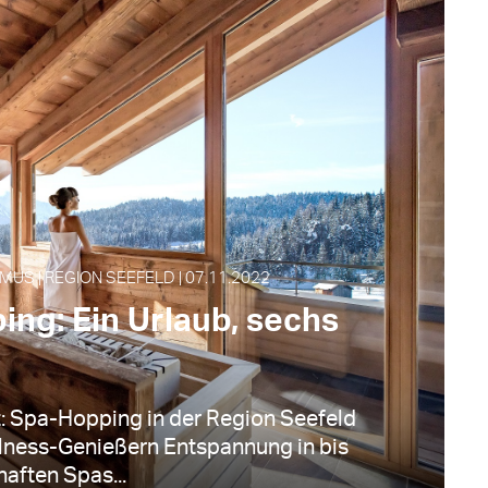
MUS | REGION SEEFELD | 07.11.2022
ng: Ein Urlaub, sechs
 Spa-Hopping in der Region Seefeld
lness-Genießern Entspannung in bis
aften Spas...