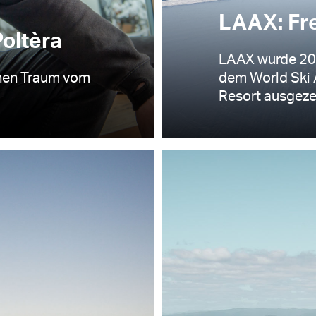
LAAX: Fre
oltèra
LAAX wurde 202
inen Traum vom
dem World Ski 
Resort ausgezei