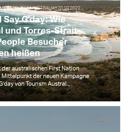
MUS | TOURISM AUSTRALIA | 20.10.2022
 Say G’day: Wie
l und Torres-Strait-
 People Besucher
en heißen
t der australischen First Nation
m Mittelpunkt der neuen Kampagne
day von Tourism Austral...