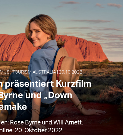
MUS | TOURISM AUSTRALIA | 20.10.2022
n präsentiert Kurzfilm
 Byrne und „Down
Remake
len: Rose Byrne und Will Arnett.
nline: 20. Oktober 2022.