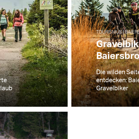
TOURISMUS | BAIER
Gravelbi
Baiersbr
Die wilden Sei
rte
entdecken: Baie
rlaub
Gravelbiker