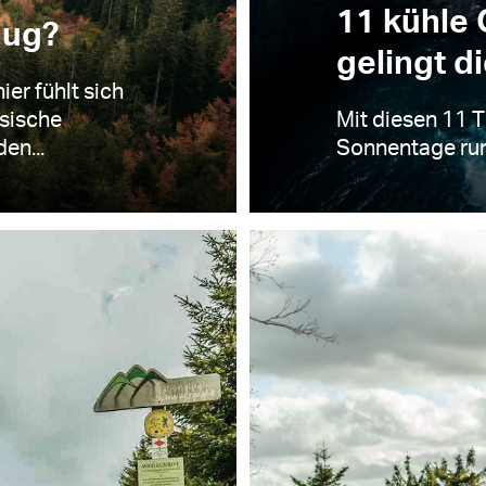
11 kühle 
nug?
gelingt d
er fühlt sich
sische
Mit diesen 11 T
en...
Sonnentage run