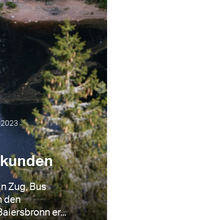
.2023
rkunden
in Zug, Bus
n den
iersbronn er...