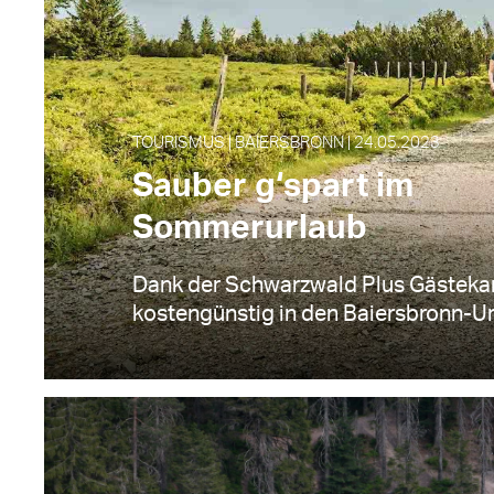
TOURISMUS | BAIERSBRONN | 24.05.2023
Sauber g‘spart im
Sommerurlaub
Dank der Schwarzwald Plus Gästeka
kostengünstig in den Baiersbronn-U