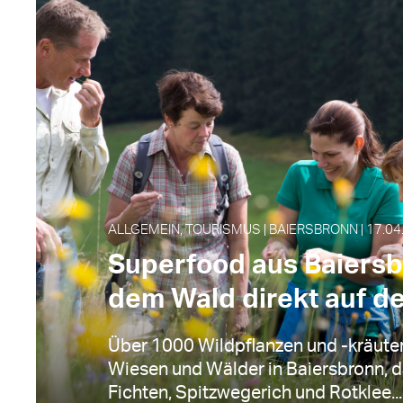
ALLGEMEIN, TOURISMUS | BAIERSBRONN | 17.04
Superfood aus Baiersb
dem Wald direkt auf de
Über 1000 Wildpflanzen und -kräute
Wiesen und Wälder in Baiersbronn, d
Fichten, Spitzwegerich und Rotklee...