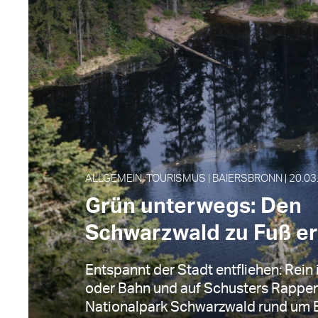
ALLGEMEIN, TOURISMUS | BAIERSBRONN | 20.03
Grün unterwegs: Den
Schwarzwald zu Fuß e
Entspannt der Stadt entfliehen: Rein 
oder Bahn und auf Schusters Rappe
Nationalpark Schwarzwald rund um Ba