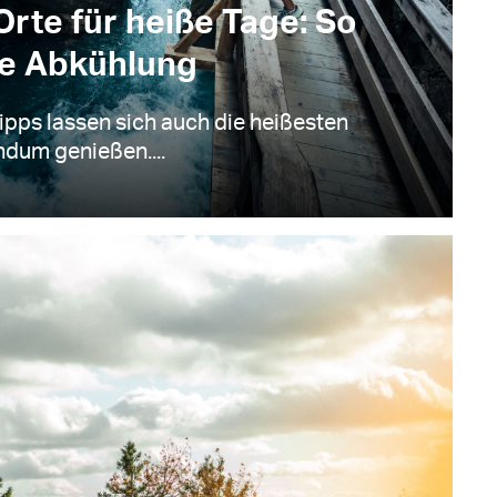
Orte für heiße Tage: So
ie Abkühlung
ipps lassen sich auch die heißesten
dum genießen....