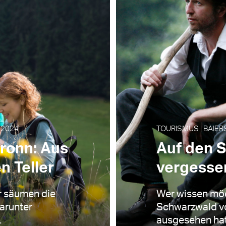
.2024
TOURISMUS | BAIER
ronn: Aus
Auf den S
n Teller
vergesse
r säumen die
Wer wissen möc
arunter
Schwarzwald vo
.
ausgesehen hat, 